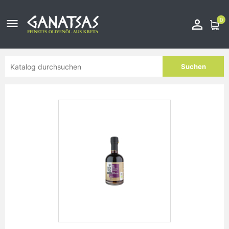
0


Suchen