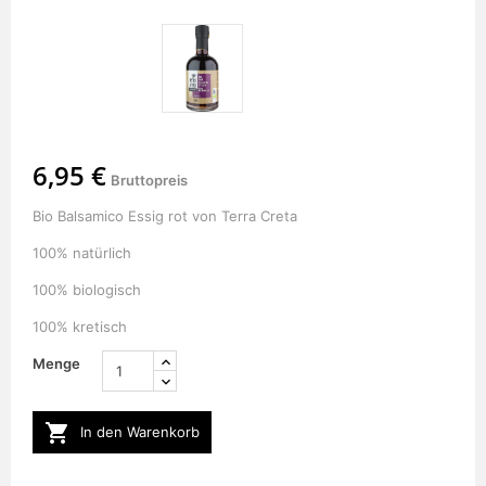
6,95 €
Bruttopreis
Bio Balsamico Essig rot von Terra Creta
100% natürlich
100% biologisch
100% kretisch
Menge

In den Warenkorb