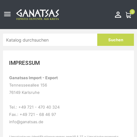
0


Suchen
IMPRESSUM
Ganatsas Import - Export
Tennesseeallee 156
76149 Karlsruhe
Tel.: +49 721 - 470 40 324
Fax.: +49 721 - 68 46 97
info@ganatsas.de
Umsatzsteuer-Identifikationsnummer gemäß § 27 a Umsatzsteuergesetz: