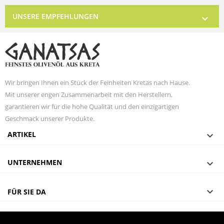
UNSERE EMPFEHLUNGEN

Wir bringen Ihnen ein Stück der Feinheiten Kretas nach Hause.
Mit unserer engen Zusammenarbeit mit den Herstellern,
garantieren wir für die hohe Qualität und den einzigartigen
Geschmack unserer Produkte.
ARTIKEL

UNTERNEHMEN


FÜR SIE DA