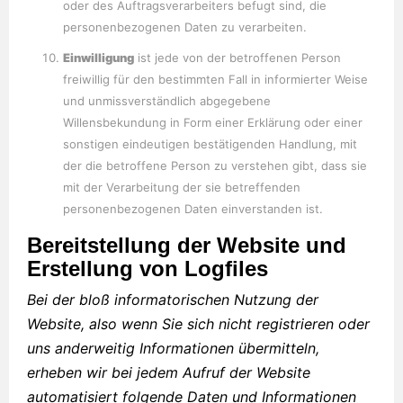
oder des Auftragsverarbeiters befugt sind, die
personenbezogenen Daten zu verarbeiten.
Einwilligung
ist jede von der betroffenen Person
freiwillig für den bestimmten Fall in informierter Weise
und unmissverständlich abgegebene
Willensbekundung in Form einer Erklärung oder einer
sonstigen eindeutigen bestätigenden Handlung, mit
der die betroffene Person zu verstehen gibt, dass sie
mit der Verarbeitung der sie betreffenden
personenbezogenen Daten einverstanden ist.
Bereitstellung der Website und
Erstellung von Logfiles
Bei der bloß informatorischen Nutzung der
Website, also wenn Sie sich nicht registrieren oder
uns anderweitig Informationen übermitteln,
erheben wir bei jedem Aufruf der Website
automatisiert folgende Daten und Informationen